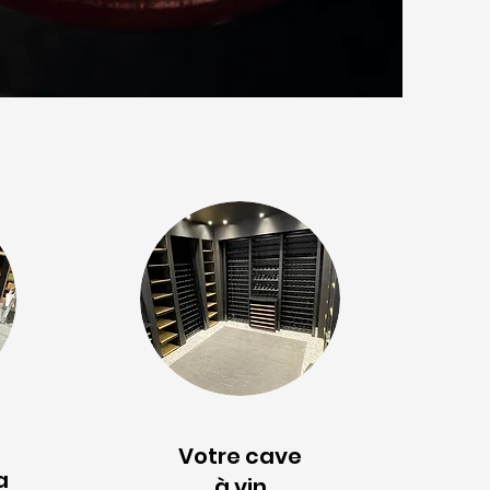
Votre cave
a
à vin