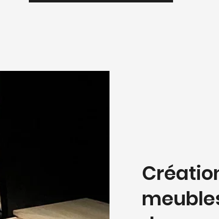
Créatio
meubles