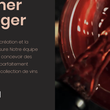
mer
ger
réation et la
sure. Notre équipe
r concevoir des
 parfaitement
ollection de vins.