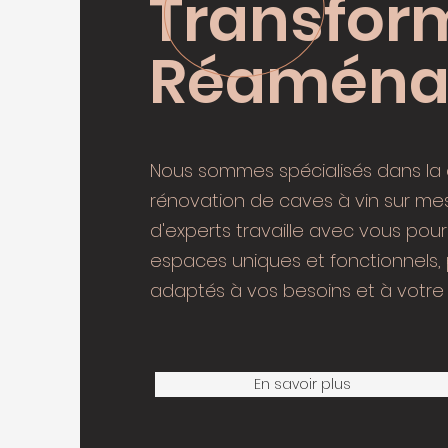
Transfor
Réaména
Nous sommes spécialisés dans la c
rénovation de caves à vin sur me
d'experts travaille avec vous pou
espaces uniques et fonctionnels,
adaptés à vos besoins et à votre c
En savoir plus