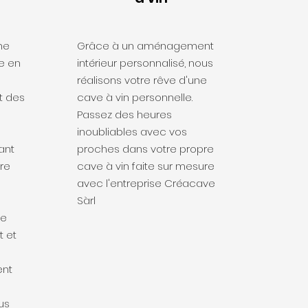
ne
Grâce à un aménagement
e en
intérieur personnalisé, nous
réalisons votre rêve d'une
t des
cave à vin personnelle.
Passez des heures
inoubliables avec vos
ant
proches dans votre propre
re
cave à vin faite sur mesure
avec l'entreprise Créacave
Sàrl
pe
t et
ent
us