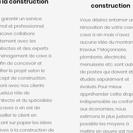
 la construction
construction
 garantir un service
Vous désirez entamer u
mal et professionnel,
rénovation de votre cav
acave collabore
cave à vin mais n'avez
itement avec les
aucune idée du montan
itectes et des experts
travaux ? Maçonnerie,
ménagement de cave à
plomberie, électricité,
afin de concevoir et
menuiserie etc. sont aut
ifier le projet selon le
de postes qui doivent êt
ept de construction,
étudiés séparément et
oré avec nos clients
évalués. Pour mieux
els.Le rôle de
appréhender cette éta
chitecte et du spécialiste
indispensable au confor
caves à vin est de
aux économies, nous
eiller le client en
estimons le plus justem
ant sur papier les idées
possible les moyens à
tives à la construction de
mettre en œuvre est no