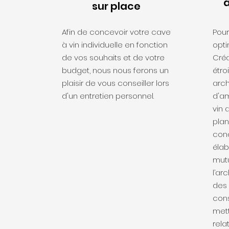
à
sur place
Afin de concevoir votre cave
Pour
à vin individuelle en fonction
opti
de vos souhaits et de votre
Cré
budget, nous nous ferons un
étro
plaisir de vous conseiller lors
arch
d'un entretien personnel.
d'a
vin 
plan
conc
élab
mutu
l’ar
des 
cons
mett
rela